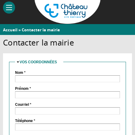
Aller
au
contenu
principal
Vous
Accueil
» Contacter la mairie
Château-
êtes
Contacter la mairie
Thierry
ici
VOS COORDONNÉES
MASQUER
Nom
*
Prénom
*
Courriel
*
Téléphone
*