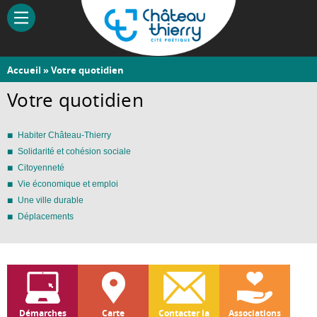
Aller
au
contenu
principal
Vous
Accueil
» Votre quotidien
Château-
êtes
Votre quotidien
Thierry
ici
Habiter Château-Thierry
Solidarité et cohésion sociale
Citoyenneté
Vie économique et emploi
Une ville durable
Déplacements
Démarches
Carte
Contacter la
Associations