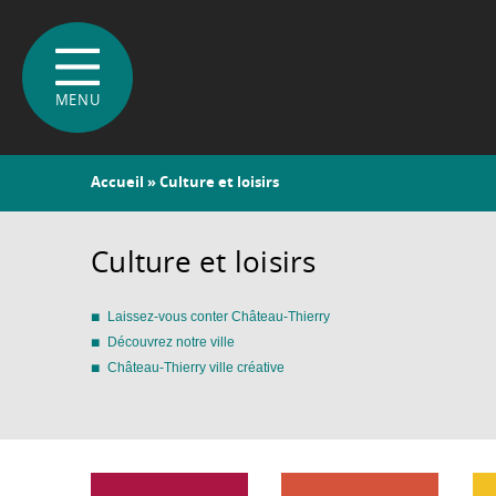
Vous
Accueil
» Culture et loisirs
êtes
ici
Culture et loisirs
Laissez-vous conter Château-Thierry
Découvrez notre ville
Château-Thierry ville créative