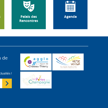
s
Palais des
Agenda
Rencontres
n de
ualités !