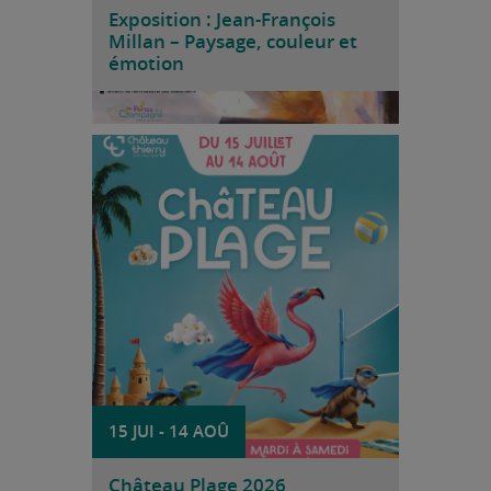
Exposition : Jean-François
Millan – Paysage, couleur et
émotion
voir
Du 15 juillet au 14 août 2026, la Ville de
Château-Thierry vous invite à profiter
pleinement de l’été avec Château Plage,
installé au gymnase nautique, avenue
d’Essômes, en bords de Marne.
Accessible gratuitement, cet espace estival
propose un large éventail d’animations
culturelles, sportives, ludiques et bien-être
pour petits et grands, gratuites, dans une
ambiance chaleureuse et conviviale.
Transats, parasols et sable fin vous
attendent pour des journées détente et
amusement en plein air.
15 JUI
-
14 AOÛ
Château Plage 2026