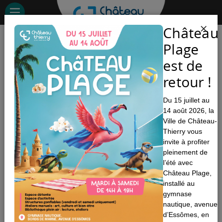
Aller
au
contenu
Château
principal
À la une
Plage
Château-
est de
Thierry
Saison 2026 du
retour !
Château médiéval
Du 15 juillet au
Lire la suite
14 août 2026, la
Ville de Château-
Thierry vous
invite à profiter
pleinement de
l’été avec
Château Plage,
Éclipse solaire
installé au
gymnase
Le mercredi 12 août 2026, la
nautique, avenue
Ville de Château-Thierry vous
d’Essômes, en
invite à vivre un événement astronomique exceptionnel au château