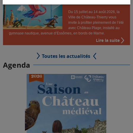
Château Plage 2026
Du 15 juillet au 14 août 2026, la
Ville de Château-Thierry vous
invite à profiter pleinement de l’été
avec Château Plage, installé au
gymnase nautique, avenue d’Essômes, en bords de Marne.
Lire la suite
Toutes les actualités
Agenda
Prenez de la hauteur sur la ville et profitez
des nombreuses activités proposées par
le Château médiéval de Château-Thierry !
Profitez de toutes les activités
permanentes et des nombreux
événements proposés au cours de
er
novembre 2026 !
la saison, jusqu'au 1
➡️​ Retrouvez le programme des animations
2026 en téléchargement ici !