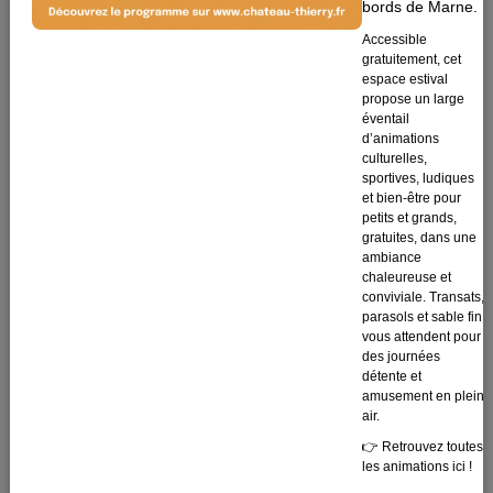
bords de Marne.
médiéval.
Accessible
Lire la suite
gratuitement, cet
espace estival
propose un large
Vigilance sécheresse :
éventail
préservons ensemble
d’animations
notre ressource en
culturelles,
eau
sportives, ludiques
et bien-être pour
petits et grands,
Lire la suite
gratuites, dans une
ambiance
chaleureuse et
Castel Sport Nature
conviviale. Transats,
parasols et sable fin
vous attendent pour
Lire la suite
des journées
détente et
amusement en plein
air.
👉 Retrouvez toutes
les animations ici !