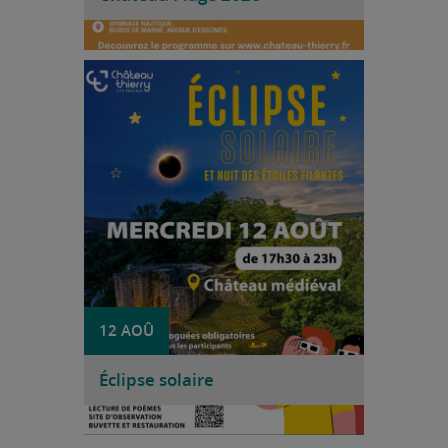
voir
Le mercredi 12 août 2026, la Ville de
Château-Thierry vous invite à vivre un
événement astronomique exceptionnel au
château médiéval. À cette occasion, près
de 90 % du Soleil sera occulté par la Lune,
offrant un spectacle rare et fascinant. Une
soirée entièrement gratuite vous attend
au château médiéval, entre observation
du phénomène, animations culturelles,
musique et découverte du ciel étoilé.
Le site ouvrira ses portes à 17 h 30.
12 AOÛ
Éclipse solaire
voir