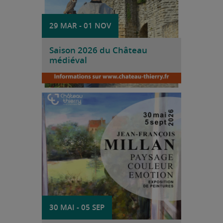
29 MAR
-
01 NOV
Saison 2026 du Château
médiéval
voir
La Maison de l’Amitié France-Amérique
accueille une exposition consacrée à Jean-
François Millan intitulée « Paysage –
Couleur – Émotion ».
30 MAI
-
05 SEP