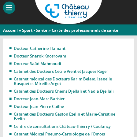
Aller
au
contenu
principal
Vous
Accueil
»
Sport - Santé
» Carte des professionnels de santé
Château-
êtes
Thierry
ici
Docteur Catherine Flamant
Docteur Sharok Khosrovani
Docteur Saâd Mahmoudi
Cabinet des Docteurs Cécile Vient et Jacques Roger
Cabinet médical des Docteurs Karim Belaid, Isabelle
Busquet et Mireille Argot
Cabinet des Docteurs Chems Djellali et Nadia Djellali
Docteur Jean-Marc Barbier
Docteur Jean-Pierre Cuilhé
Cabinet des Docteurs Gaston Ezelin et Marie-Christine
Ezelin
Centre de consultations Château-Thierry / Coulancy
Cabinet Médical Pneumo-Cardiologie de l'Omois