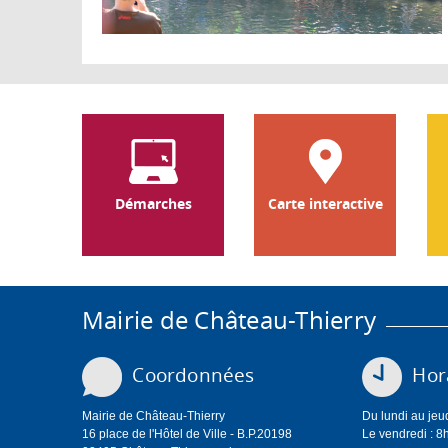
Démarches
Carte interactive
Mairie de Château-Thierry
Coordonnées
Hora
Mairie de Château-Thierry
Du lundi au jeu
16 place de l'Hôtel de Ville - B.P.20198
Le vendredi : 8