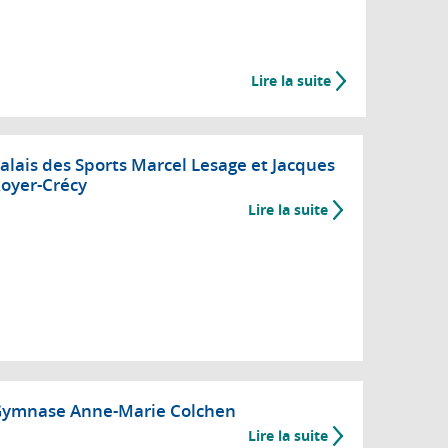
Lire la suite
de
Une
ville
active
alais des Sports Marcel Lesage et Jacques
et
oyer-Crécy
sportive
Lire la suite
ymnase Anne-Marie Colchen
Lire la suite