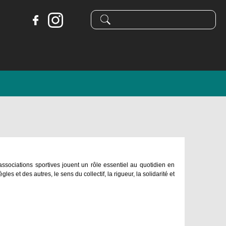
Formulaire
Recherche
de
recherche
associations sportives jouent un rôle essentiel au quotidien en
es et des autres, le sens du collectif, la rigueur, la solidarité et