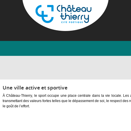
Aller
au
contenu
principal
Château-
Thierry
Une ville active et sportive
À Château-Thierry, le sport occupe une place centrale dans la vie locale. Les 
transmettant des valeurs fortes telles que le dépassement de soi, le respect des règl
le goût de l’effort.