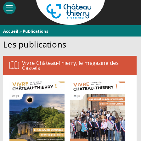
Aller
au
contenu
principal
Vous
Accueil
» Publications
Château-
êtes
Les publications
Thierry
ici
Vivre Château-Thierry, le magazine des
Castels