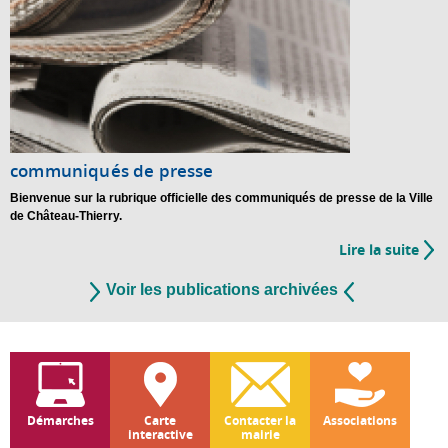
communiqués de presse
Bienvenue sur la rubrique officielle des communiqués de presse de la Ville
de Château-Thierry.
Lire la suite
de
Vos
Voir les publications archivées
com
de
pre
Démarches
Carte
Contacter la
Associations
interactive
mairie