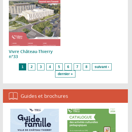
Vivre Château-Thierry
n°33
Pages
1
2
3
4
5
6
7
8
suivant ›
dernier »
Guides et brochures