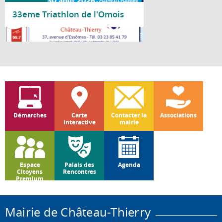
33eme Triathlon de l'Omois
Lire la suite
Démarches
Carte
Contacter la
Associations
interactive
mairie
Espace
Palais des
Agenda
Citoyens
Rencontres
Premium
Mairie de Château-Thierry