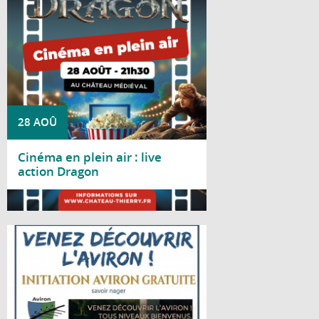
à 21h30, au château médiéval
28 AOÛ
Cinéma en plein air : live
action Dragon
Lire la suite
Le Club d'aviron de Château-Thierry vous
propose une journée d'initiation gratuite le
samedi 29 août 2026, de 10h à 18h, au
gymnase nautique, situé bords de Marne,
avenue d'Essômes à Château-Thierry.