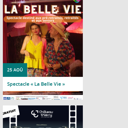
Le Centre social Nicole Bastien vous invite
à découvrir « La Belle Vie », un spectacle
de la Compagnie Acaly, spécialement
proposé aux pré-retraités, retraités et
seniors.
25 AOÛ
Spectacle « La Belle Vie »
Lire la suite
Le château médiéval se transforme en
salle de cinéma à ciel ouvert le temps
d'une soirée estivale, le vendredi 28 août