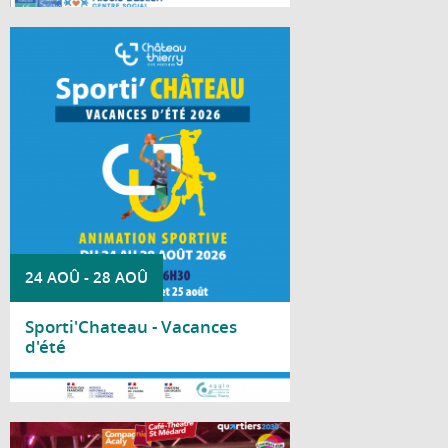
À chaque période de vacances scolaires, la
Ville de Château-Thierry invite les jeunes à
découvrir durant deux jours une multitude
d'activités sportives dans le cadre de
Sporti'Château.
24 AOÛ
-
28 AOÛ
Sporti'Chateau - Vacances
d'été
Lire la suite