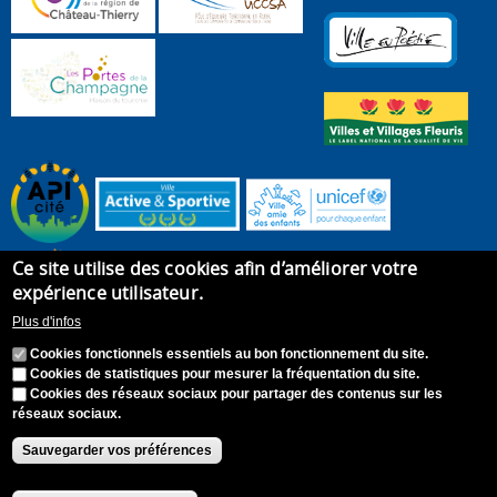
Ce site utilise des cookies afin d’améliorer votre
expérience utilisateur.
Plus d'infos
Cookies fonctionnels essentiels au bon fonctionnement du site.
Cookies de statistiques pour mesurer la fréquentation du site.
Cookies des réseaux sociaux pour partager des contenus sur les
réseaux sociaux.
Accueil
Plan du site
Recrutement
Appel à candidature
Contact
Mentions légales
Sauvegarder vos préférences
Accessibilité : Non conforme
S'identifier