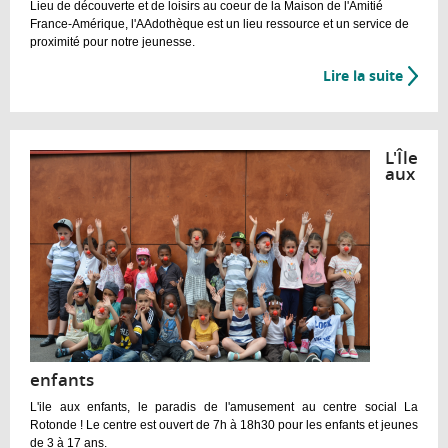
Lieu de découverte et de loisirs au coeur de la Maison de l'Amitié
France-Amérique, l'AAdothèque est un lieu ressource et un service de
proximité pour notre jeunesse.
Lire la suite
de
L'Ado
L'Île
aux
enfants
L'ile aux enfants, le paradis de l'amusement au centre social La
Rotonde ! Le centre est ouvert de 7h à 18h30 pour les enfants et jeunes
de 3 à 17 ans.