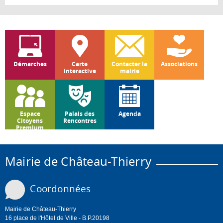
Blanc
Démarches
Carte
Contacter la
Associations
interactive
mairie
Espace
Palais des
Agenda
Citoyens
Rencontres
Premium
Mairie de Château-Thierry
Coordonnées
Mairie de Château-Thierry
16 place de l'Hôtel de Ville - B.P.20198