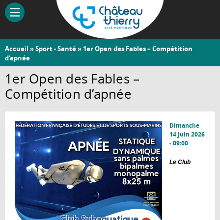
Aller
au
contenu
principal
Vous
Accueil
»
Sport - Santé
» 1er Open des Fables – Compétition
Château-
d’apnée
êtes
Thierry
ici
1er Open des Fables –
Compétition d’apnée
Dimanche
14 Juin 2026
- 09:00
Le Club