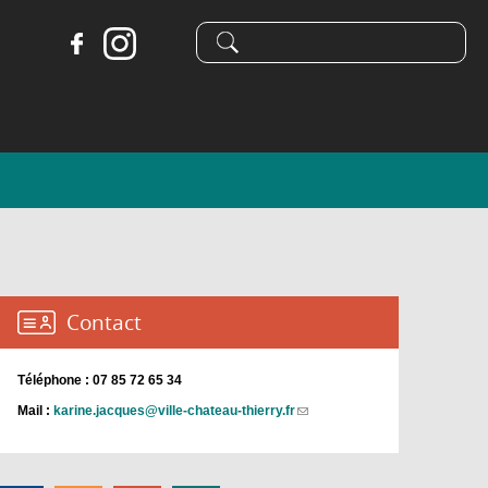
Formulaire
Recherche
de
recherche
Contact :
Téléphone : 07 85 72 65 34
Mail :
karine.jacques@ville-chateau-thierry.fr
(link
sends
e-
mail)