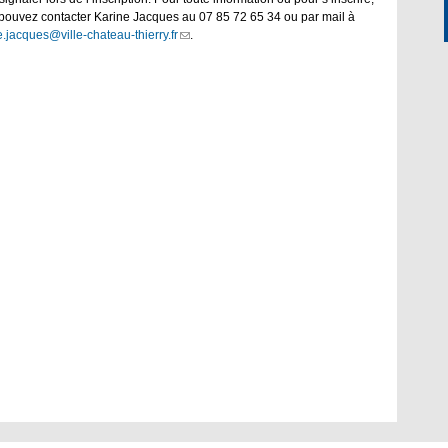
pouvez contacter Karine Jacques au 07 85 72 65 34 ou par mail à
e.jacques@ville-chateau-thierry.fr
(link
.
sends
e-
mail)