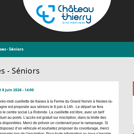
Aller
au
contenu
principal
Château-
ses - Séniors
Thierry
es - Séniors
 8 Juin 2026 - 14:00
rès-midi cueillette de fraises à la Ferme du Grand Norvin à Nesles-la-
gne est proposée aux séniors le 8 juin à 14h.. Le départ se fera
 le centre social La Rotonde. La cueillette est libre, avec un tarif
duel au poids. L’accès est gratuit sur inscription, dans la limite des
s disponibles. Merci de prévoir un contenant pour le ramassage. Si
disposez d’un véhicule et souhaitez proposer du covoiturage, merci
signaler lors de l’inscription. Pour toute information ou pour s’inscrire,