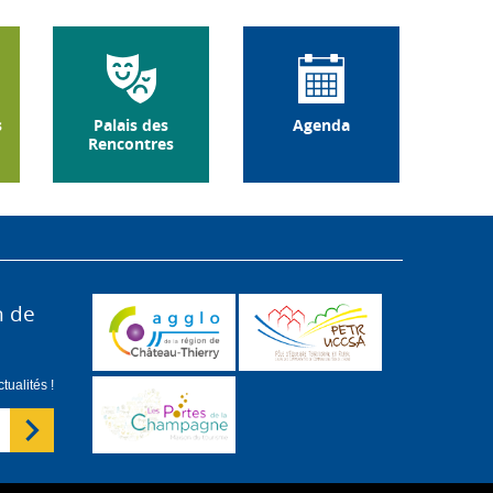
s
Palais des
Agenda
Rencontres
n de
ualités !