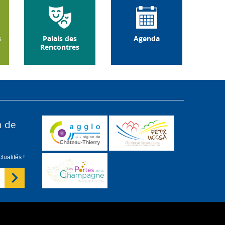
s
Palais des
Agenda
Rencontres
n de
ualités !