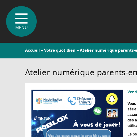
Vous
Accueil
»
Votre quotidien
» Atelier numérique parents-en
êtes
ici
Atelier numérique parents-enf
Vendr
Vous 
série
accom
des a
utili
Le pr