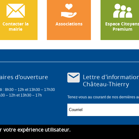
Contacter la
Associations
Espace Citoyen
mairie
Premium
Lettre d'informatio
ires d'ouverture
Château-Thierry
di : 8h30 – 12h et 13h30 – 17h30
h30 – 12h et 13h30 – 17h
Tenez-vous au courant de nos dernières act
er votre expérience utilisateur.