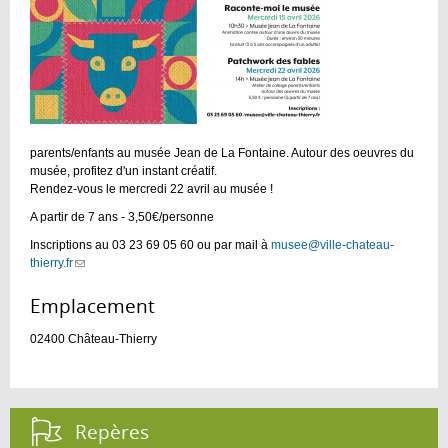
parents/enfants au musée Jean de La Fontaine. Autour des oeuvres du
musée, profitez d'un instant créatif.
Rendez-vous le mercredi 22 avril au musée !
A partir de 7 ans - 3,50€/personne
Inscriptions au 03 23 69 05 60 ou par mail à
musee@ville-chateau-
thierry.fr
(link
sends
e-
Emplacement :
mail)
02400
Château-Thierry
Repères :