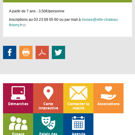
A partir de 7 ans - 3,50€/personne
Inscriptions au 03 23 69 05 60 ou par mail à
musee@ville-chateau-
thierry.fr
(link
sends
e-
mail)
Démarches
Carte
Contacter la
Associations
interactive
mairie
Espace
Palais des
Agenda