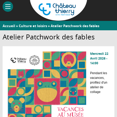
Aller
au
contenu
principal
Vous
Accueil
»
Culture et loisirs
» Atelier Patchwork des fables
Château-
êtes
Atelier Patchwork des fables
Thierry
ici
Mercredi 22
Avril 2026 -
14:00
Pendant les
vacances,
profitez d'un
atelier de
collage