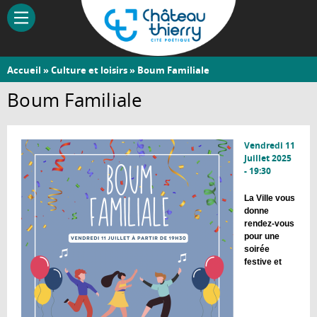
Aller
au
contenu
principal
Vous
Accueil
»
Culture et loisirs
» Boum Familiale
Château-
êtes
Boum Familiale
Thierry
ici
Vendredi 11
Juillet 2025
- 19:30
La Ville vous
donne
rendez-vous
pour une
soirée
festive et