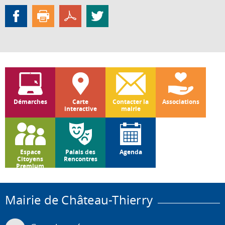
Démarches
Carte
Contacter la
Associations
interactive
mairie
Espace
Palais des
Agenda
Citoyens
Rencontres
Premium
Mairie de Château-Thierry