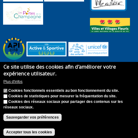
Ce site utilise des cookies afin d’améliorer votre
expérience utilisateur.
Plus d'infos
Cookies fonctionnels essentiels au bon fonctionnement du site.
Cookies de statistiques pour mesurer la fréquentation du site.
Cookies des réseaux sociaux pour partager des contenus sur les
réseaux sociaux.
Accueil
Plan du site
Recrutement
Appel à candidature
Contact
Mentions légales
Sauvegarder vos préférences
Accessibilité : Non conforme
S'identifier
Accepter tous les cookies