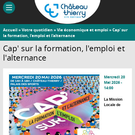
Aller
au
contenu
principal
Vous
Accueil
»
Votre quotidien
»
Vie économique et emploi
» Cap' sur
Château-
la formation, l'emploi et l'alternance
êtes
Thierry
ici
Cap' sur la formation, l'emploi et
l'alternance
Mercredi 20
Mai 2026 -
14:00
La Mission
Locale de