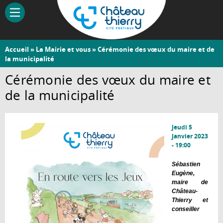
Aller
au
contenu
principal
Vous
Accueil
»
La Mairie et vous
» Cérémonie des vœux du maire et de
Château-
la municipalité
êtes
Thierry
ici
Cérémonie des vœux du maire et
de la municipalité
Jeudi 5
Janvier 2023
- 19:00
Sébastien
Eugène,
maire de
Château-
Thierry et
conseiller