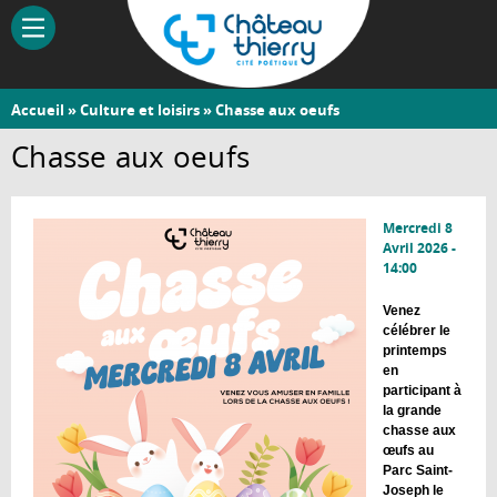
Aller
au
contenu
principal
Vous
Accueil
»
Culture et loisirs
» Chasse aux oeufs
Château-
êtes
Chasse aux oeufs
Thierry
ici
Mercredi 8
Avril 2026 -
14:00
Venez
célébrer le
printemps
en
participant à
la grande
chasse aux
œufs au
Parc Saint-
Joseph le