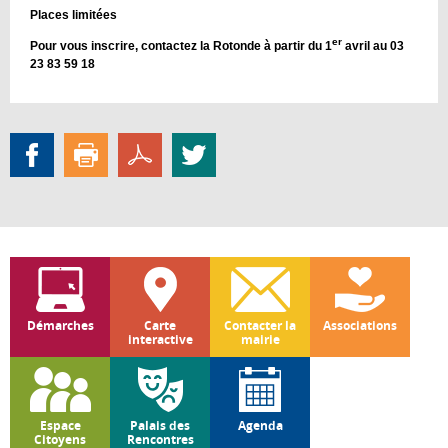
Places limitées
er
Pour vous inscrire, contactez la Rotonde à partir du 1
avril au 03
23 83 59 18
Démarches
Carte
Contacter la
Associations
interactive
mairie
Espace
Palais des
Agenda
Citoyens
Rencontres