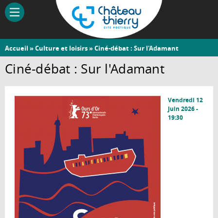
Aller
au
contenu
principal
Vous
Accueil
»
Culture et loisirs
» Ciné-débat : Sur l'Adamant
Château-
êtes
Ciné-débat : Sur l'Adamant
Thierry
ici
Vendredi 12
Juin 2026 -
19:30