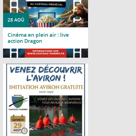
28 AOÛ
Cinéma en plein air : live
action Dragon
Lire la suite
Le Club d'aviron de Château-Thierry vous
propose une journée d'initiation gratuite le
samedi 29 août 2026, de 10h à 18h, au
gymnase nautique, situé bords de Marne,
avenue d'Essômes à Château-Thierry.