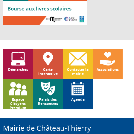
Bourse aux livres scolaires
Lire la suite
Démarches
Carte
Contacter la
Associations
interactive
mairie
Espace
Palais des
Agenda
Citoyens
Rencontres
Premium
Mairie de Château-Thierry