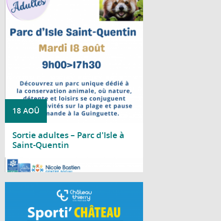
Le Centre social Nicole Bastien vous
propose une sortie au Parc d'Isle, à Saint-
Quentin, le mardi 18 août, de 9 h à 17 h 30.
18 AOÛ
Sortie adultes – Parc d'Isle à
Saint-Quentin
Lire la suite
À chaque période de vacances scolaires, la
Ville de Château-Thierry invite les jeunes à
découvrir durant deux jours une multitude