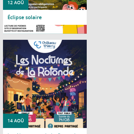
12 AOÛ
Éclipse solaire
Lire la suite
Cet été, le Centre social La Rotonde vous
invite à partager deux soirées conviviales
placées sous le signe de la bonne humeur
et de la musique.
14 AOÛ