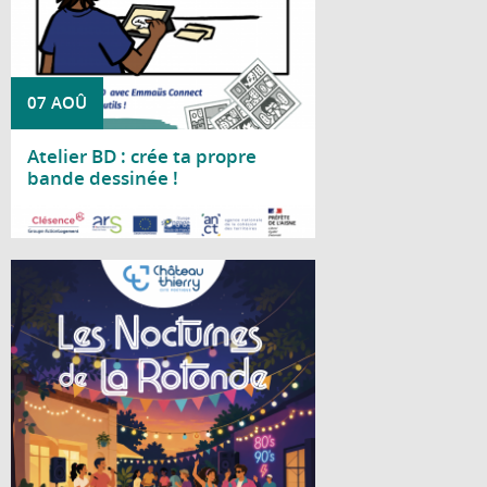
07 AOÛ
Atelier BD : crée ta propre
bande dessinée !
Lire la suite
Cet été, le Centre social La Rotonde vous
invite à partager deux soirées conviviales
placées sous le signe de la bonne humeur
et de la musique.