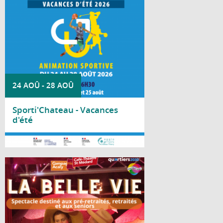
d'activités sportives dans le cadre de
Sporti'Château.
24 AOÛ
-
28 AOÛ
Sporti'Chateau - Vacances
d'été
Lire la suite
Le Centre social Nicole Bastien vous invite
à découvrir « La Belle Vie », un spectacle
de la Compagnie Acaly, spécialement
proposé aux pré-retraités, retraités et
seniors.