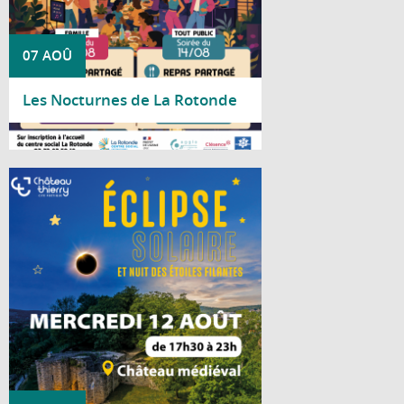
07 AOÛ
Les Nocturnes de La Rotonde
Lire la suite
Le mercredi 12 août 2026, la Ville de
Château-Thierry vous invite à vivre un
événement astronomique exceptionnel au
château médiéval. À cette occasion, près
de 90 % du Soleil sera occulté par la Lune,
offrant un spectacle rare et fascinant.