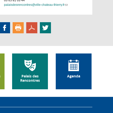
03 65 81 03 44
palaisdesrencontres@ville-chateau-thierry.fr
(link
sends
e-
mail)
s
Palais des
Agenda
Rencontres