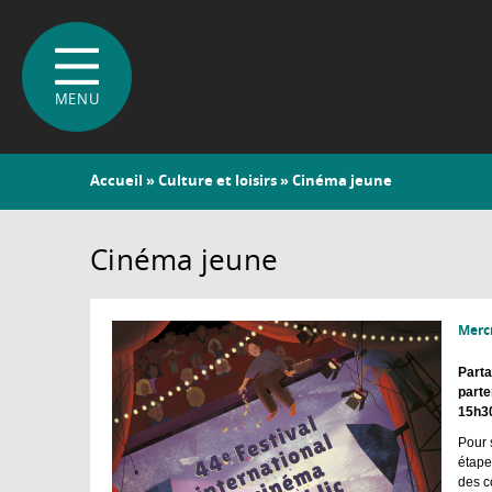
Vous
Accueil
»
Culture et loisirs
» Cinéma jeune
êtes
ici
Cinéma jeune
Mercr
Parta
parte
15h30
Pour 
étape
des c