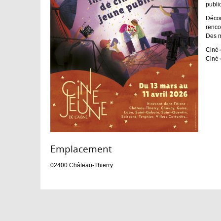
public
Décou
renco
Des m
Ciné-
Ciné-
Emplacement :
02400
Château-Thierry