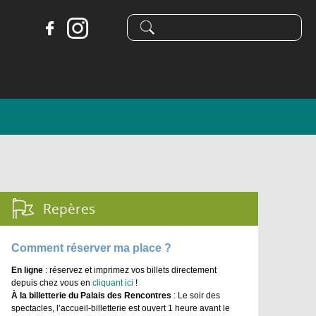
Formulaire
Recherche
de
recherche
Repères :
Comment réserver ma place ?
En ligne
: réservez et imprimez vos billets directement
depuis chez vous en
cliquant ici
!
À la billetterie du Palais des Rencontres
: Le soir des
spectacles, l’accueil-billetterie est ouvert 1 heure avant le