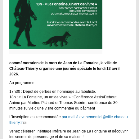
commémoration de la mort de Jean de La Fontaine, la ville de
Château-Thierry organise une journée spéciale le lundi 13 avril
2026.
Au programme :
17h30 : Dépôt de gerbes en hommage au fabuliste.
18h : « La Fontaine, un art de vivre » : Conférence Assis/Debout
Animé par Martine Pichard et Thomas Guérin : conférence de 30
minutes suivie d'une visite commentée du bâtiment
L’inscription est recommandée
par mail à evenementiel@ville-chateau-
thierry.fr
(link
.
sends
Venez célébrer l’héritage littéraire de Jean de La Fontaine et découvrir
e-
les secrets du personnage et de sa maison !