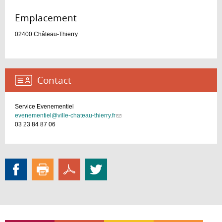
mail)
Emplacement :
02400
Château-Thierry
Contact :
Service Evenementiel
​evenementiel@ville-chateau-thierry.fr
(link
03 23 84 87 06
sends
e-
mail)