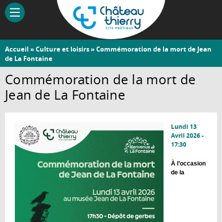
Aller
au
contenu
principal
Vous
Accueil
»
Culture et loisirs
» Commémoration de la mort de Jean
Château-
de La Fontaine
êtes
Thierry
ici
Commémoration de la mort de
Jean de La Fontaine
Lundi 13
Avril 2026 -
17:30
À l’occasion
de la