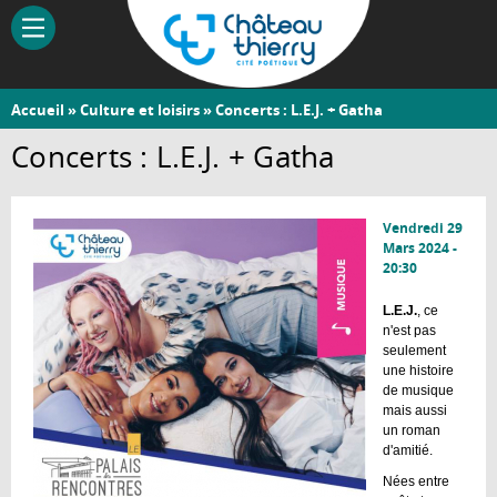
Aller
au
contenu
principal
Vous
Accueil
»
Culture et loisirs
» Concerts : L.E.J. + Gatha
Château-
êtes
Concerts : L.E.J. + Gatha
Thierry
ici
Vendredi 29
Mars 2024 -
20:30
L.E.J.
, ce
n'est pas
seulement
une histoire
de musique
mais aussi
un roman
d'amitié.
Nées entre