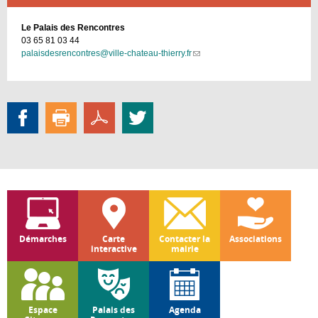
Le Palais des Rencontres
03 65 81 03 44
palaisdesrencontres@ville-chateau-thierry.fr
(link
sends
e-
mail)
Démarches
Carte
Contacter la
Associations
interactive
mairie
Espace
Palais des
Agenda