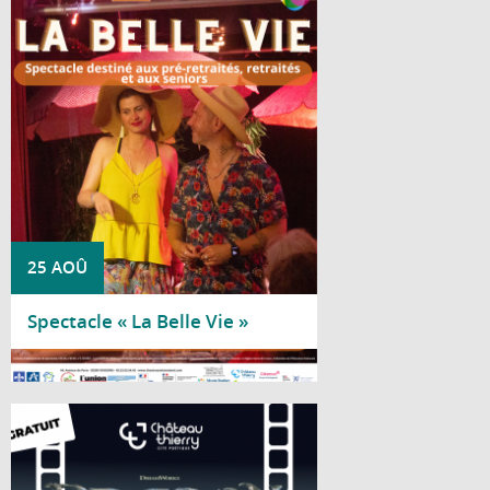
Le Centre social Nicole Bastien vous invite
à découvrir « La Belle Vie », un spectacle
de la Compagnie Acaly, spécialement
proposé aux pré-retraités, retraités et
seniors.
25 AOÛ
Spectacle « La Belle Vie »
Lire la suite
Le château médiéval se transforme en
salle de cinéma à ciel ouvert le temps
d'une soirée estivale, le vendredi 28 août