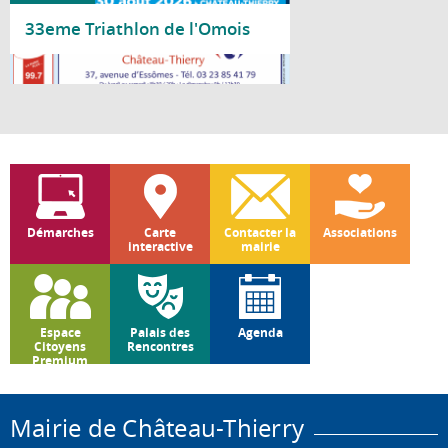
33eme Triathlon de l'Omois
Lire la suite
Démarches
Carte
Contacter la
Associations
interactive
mairie
Espace
Palais des
Agenda
Citoyens
Rencontres
Premium
Mairie de Château-Thierry