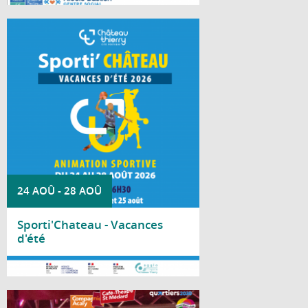
À chaque période de vacances scolaires, la
Ville de Château-Thierry invite les jeunes à
découvrir durant deux jours une multitude
d'activités sportives dans le cadre de
Sporti'Château.
24 AOÛ
-
28 AOÛ
Sporti'Chateau - Vacances
d'été
Lire la suite