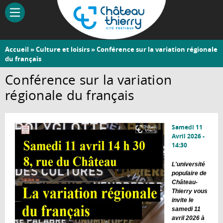
Aller
au
contenu
principal
Vous
Accueil
»
Culture et loisirs
» Conférence sur la variation régionale
Château-
du français
êtes
Thierry
ici
Conférence sur la variation
régionale du français
Samedi 11
Avril 2026 -
14:30
L'université
populaire de
Château-
Thierry vous
invite le
samedi 11
avril 2026 à