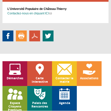
L'Université Populaire de Château-Thierry
Contactez-nous en cliquant ICI
(link
sends
e-
mail)
Démarches
Carte
Contacter la
Associations
interactive
mairie
Espace
Palais des
Agenda
Citoyens
Rencontres
Premium