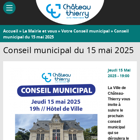
Aller
au
contenu
principal
Vous
Accueil
»
La Mairie et vous
»
Votre Conseil municipal
» Conseil
Château-
municipal du 15 mai 2025
êtes
Thierry
ici
Conseil municipal du 15 mai 2025
Jeudi 15 Mai
2025 - 19:00
La Ville de
Château-
Thierry vous
invite à
suivre le
prochain
conseil
municipal
qui se
déroulera le