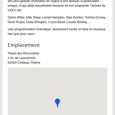
des plus grands orchestres en vogue d’une époque si particulière,
unique, et qui allait assurément marquer de son empreinte l’arrivée du
rock’n roll :
Glenn Miller, Artie Shaw, Lionel Hampton, Stan Kenton, Tommy Dorsey,
Gene Krupa, Duke Ellington, Count Basie.Claude Bolling…..
Une programmation éclectique, résolument variée et mise en musique
rien que pour vous !
Emplacement :
Palais des Rencontres
2 Av. de Lauconnois
02400
Château-Thierry