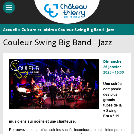
Aller
au
contenu
principal
Vous
Accueil
»
Culture et loisirs
» Couleur Swing Big Band - Jazz
Château-
êtes
Couleur Swing Big Band - Jazz
Thierry
ici
Dimanche
26 Janvier
2025 - 16:00
Une soirée
composée
des plus
grands
tubes de la
« Swing
Era » ! 19
musiciens sur scène et une chanteuse.
Retrouvez le temps d’un soir les succès incontournables et intemporels