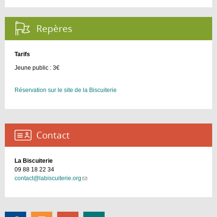
Repères :
Tarifs
Jeune public : 3€
Réservation sur le site de la Biscuiterie
Contact :
La Biscuiterie
09 88 18 22 34
contact@labiscuiterie.org
(link
sends
e-
mail)