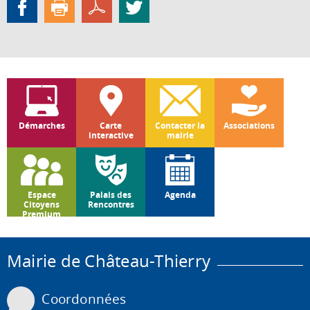
Démarches
Carte
Contacter la
Associations
interactive
mairie
Espace
Palais des
Agenda
Citoyens
Rencontres
Premium
Mairie de Château-Thierry
Coordonnées