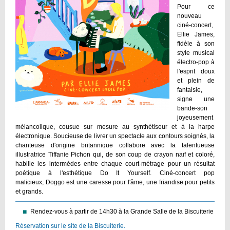
Pour ce
nouveau
ciné-concert,
Ellie James,
fidèle à son
style musical
électro-pop à
l'esprit doux
et plein de
fantaisie,
signe une
bande-son
joyeusement
mélancolique, cousue sur mesure au synthétiseur et à la harpe
électronique. Soucieuse de livrer un spectacle aux contours soignés, la
chanteuse d'origine britannique collabore avec la talentueuse
illustratrice Tiffanie Pichon qui, de son coup de crayon naïf et coloré,
habille les intermèdes entre chaque court-métrage pour un résultat
poétique à l'esthétique Do It Yourself. Ciné-concert pop
malicieux, Doggo est une caresse pour l'âme, une friandise pour petits
et grands.
Rendez-vous à partir de 14h30 à la Grande Salle de la Biscuiterie
Réservation sur le site de la Biscuiterie.