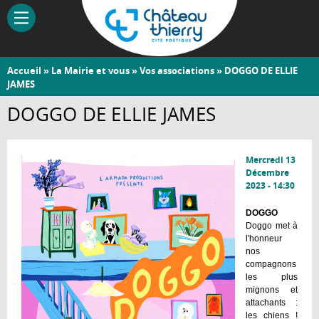
Aller
au
contenu
principal
Vous
Accueil
»
La Mairie et vous
»
Vos associations
» DOGGO DE ELLIE
Château-
JAMES
êtes
Thierry
ici
DOGGO DE ELLIE JAMES
Mercredi 13
Décembre
2023 - 14:30
DOGGO
Doggo met à
l'honneur
nos
compagnons
les plus
mignons et
attachants :
les chiens !