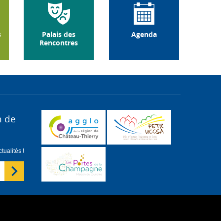
s
Palais des
Agenda
Rencontres
n de
ualités !