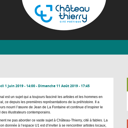
Aller
au
contenu
principal
Château-
Thierry
i 1 Juin 2019 - 14:00
-
Dimanche 11 Août 2019 - 17:45
mal est un sujet qui a toujours fasciné les artistes et les hommes en
al, ce depuis les premières représentations de la préhistoire. Il a
leurs nourri l’œuvre de Jean de La Fontaine et continue d’inspirer le
il des illustrateurs contemporains.
nt ne pas aborder ce vaste sujet à Château-Thierry, cité à fables. La
ion donnée à l’espace U1 est d’inviter à se rencontrer artistes locaux,