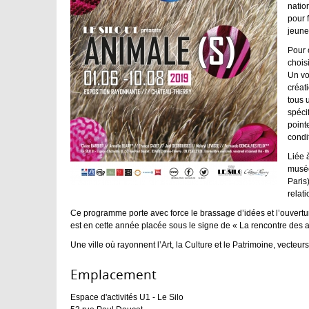
natio
pour f
jeune
Pour 
choisi
Un vo
créat
tous u
spéci
point
condi
Liée 
musée
Paris
relat
Ce programme porte avec force le brassage d’idées et l’ouverture 
est en cette année placée sous le signe de « La rencontre des a
Une ville où rayonnent l’Art, la Culture et le Patrimoine, vecteur
Emplacement :
Espace d'activités U1 - Le Silo