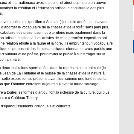
naux et internationaux avec le public, et ainsi tout mettre en œuvre
avoriser la création et l’éducation artistique et culturelle des plus
s.
ouvrir la série d’exposition « Animale(s) », cette année, nous avons
 d’aborder le vocabulaire de la chasse et de la forêt, sans parti pris.
cabulaire très présent sur notre territoire mais également dans la
ion artistique actuelle. Les artistes de cette première exposition ont
ne relation étroite à la faune et la flore. Ils empruntent un vocabulaire
fique et proposent des formes artistiques étonnantes avec parfois une
e d’humour et de poésie, pour inviter le public à s’interroger sur la
tion animale.
à deux institutions spécialisées dans la représentation animale (le
 Jean de La Fontaine et le musée de la chasse et de la nature à
), cette exposition se présente avant tout comme une fenêtre sur la
ion que l’homme entretient aujourd’hui avec la faune sauvage.
à toutes les formes d’art qui font la richesse de la culture, qui plus
rts » à Château-Thierry.
s d’épanouissements individuels et collectifs.