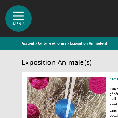
Vous
Accueil
»
Culture et loisirs
» Exposition Animale(s)
êtes
ici
Exposition Animale(s)
Samed
L’ani
génér
d’ail
trava
Comme
vocat