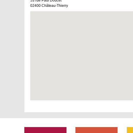
53 rue Paul Doucet
02400
Château-Thierry