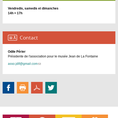
Vendredis, samedis et dimanches
14h > 17h
Contact :
Odile Périer
Présidente de l'association pour le musée Jean de La Fontaine
asso.jdlf@gmail.com
(link
sends
e-
mail)