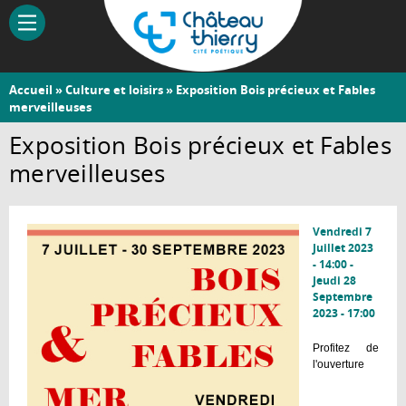
Aller
au
contenu
principal
Vous
Accueil
»
Culture et loisirs
» Exposition Bois précieux et Fables
Château-
merveilleuses
êtes
Thierry
ici
Exposition Bois précieux et Fables
merveilleuses
Vendredi 7
Juillet 2023
- 14:00
-
Jeudi 28
Septembre
2023 - 17:00
Profitez de
l'ouverture