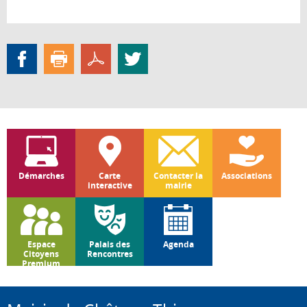
Démarches
Carte
Contacter la
Associations
interactive
mairie
Espace
Palais des
Agenda
Citoyens
Rencontres
Premium