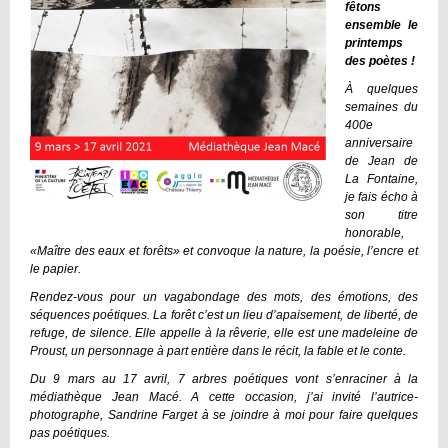
fêtons
ensemble le
printemps
des poètes !
À quelques
semaines du
400e
anniversaire
de Jean de
La Fontaine,
je fais écho à
son titre
honorable,
«Maître des eaux et forêts» et convoque la nature, la poésie, l’encre et
le papier.
Rendez-vous pour un vagabondage des mots, des émotions, des
séquences poétiques. La forêt c’est un lieu d’apaisement, de liberté, de
refuge, de silence. Elle appelle à la rêverie, elle est une madeleine de
Proust, un personnage à part entière dans le récit, la fable et le conte.
Du 9 mars au 17 avril, 7 arbres poétiques vont s’enraciner à la
médiathèque Jean Macé. A cette occasion, j’ai invité l’autrice-
photographe, Sandrine Farget à se joindre à moi pour faire quelques
pas poétiques.