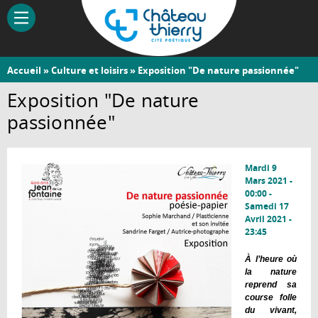
Aller
au
contenu
principal
Vous
Accueil
»
Culture et loisirs
» Exposition "De nature passionnée"
Château-
êtes
Exposition "De nature
Thierry
ici
passionnée"
Mardi 9
Mars 2021 -
00:00
-
Samedi 17
Avril 2021 -
23:45
À l’heure où
la nature
reprend sa
course folle
du vivant,