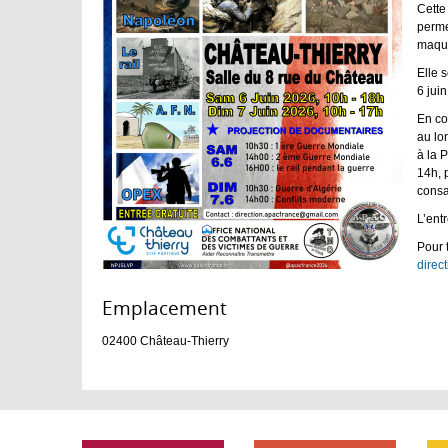
Cette
permet
maque
Elle 
6 jui
En co
au lo
à la 
14h, 
consa
L’entr
Pour 
direc
Emplacement :
02400
Château-Thierry