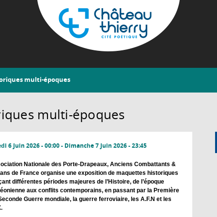
Aller
au
contenu
principal
Château-
toriques multi-époques
Thierry
riques multi-époques
i 6 Juin 2026 - 00:00
-
Dimanche 7 Juin 2026 - 23:45
ociation Nationale des Porte-Drapeaux, Anciens Combattants &
ans de France organise une exposition de maquettes historiques
çant différentes périodes majeures de l’Histoire, de l’époque
éonienne aux conflits contemporains, en passant par la Première
 Seconde Guerre mondiale, la guerre ferroviaire, les A.F.N et les
.