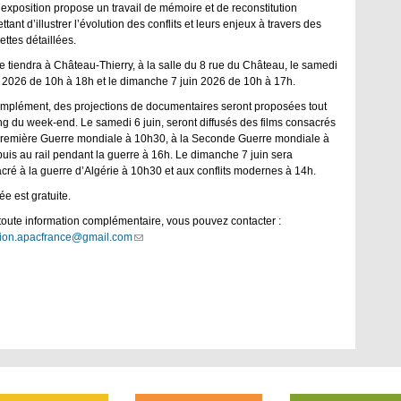
 exposition propose un travail de mémoire et de reconstitution
tant d’illustrer l’évolution des conflits et leurs enjeux à travers des
ttes détaillées.
se tiendra à Château-Thierry, à la salle du 8 rue du Château, le samedi
n 2026 de 10h à 18h et le dimanche 7 juin 2026 de 10h à 17h.
mplément, des projections de documentaires seront proposées tout
ng du week-end. Le samedi 6 juin, seront diffusés des films consacrés
Première Guerre mondiale à 10h30, à la Seconde Guerre mondiale à
puis au rail pendant la guerre à 16h. Le dimanche 7 juin sera
cré à la guerre d’Algérie à 10h30 et aux conflits modernes à 14h.
ée est gratuite.
toute information complémentaire, vous pouvez contacter :
tion.apacfrance@gmail.com
(link
sends
e-
mail)