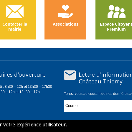
Contacter la
Associations
Espace Citoyen
mairie
Premium
Lettre d'informatio
ires d'ouverture
Château-Thierry
di : 8h30 – 12h et 13h30 – 17h30
h30 – 12h et 13h30 – 17h
Tenez-vous au courant de nos dernières act
er votre expérience utilisateur.