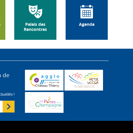
s
Palais des
Agenda
Rencontres
n de
ualités !