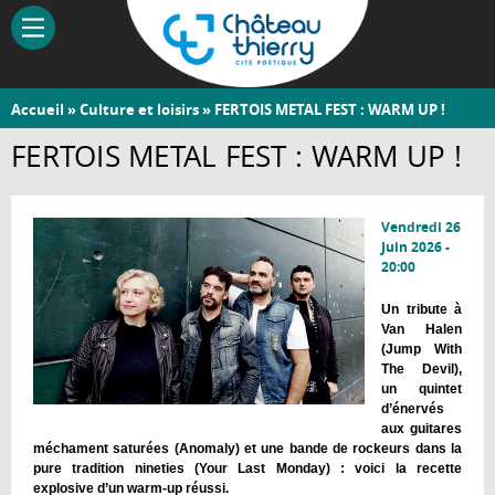
Aller
au
contenu
principal
Vous
Accueil
»
Culture et loisirs
» FERTOIS METAL FEST : WARM UP !
Château-
êtes
FERTOIS METAL FEST : WARM UP !
Thierry
ici
Vendredi 26
Juin 2026 -
20:00
Un tribute à
Van Halen
(Jump With
The Devil),
un quintet
d’énervés
aux guitares
méchament saturées (Anomaly) et une bande de rockeurs dans la
pure tradition nineties (Your Last Monday) : voici la recette
explosive d’un warm-up réussi.