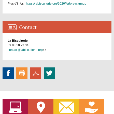
Plus d’infos :
https://labiscuiterie.org/2026/fertois-warmup
Contact :
La Biscuiterie
09 88 18 22 34
contact@labiscuiterie.org
(link
sends
e-
mail)