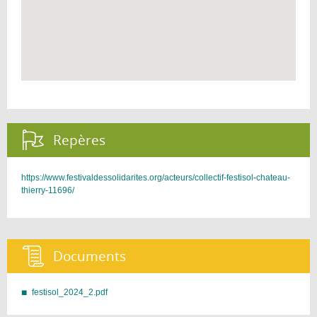
Repères :
https://www.festivaldessolidarites.org/acteurs/collectif-festisol-chateau-
thierry-11696/
Documents :
festisol_2024_2.pdf