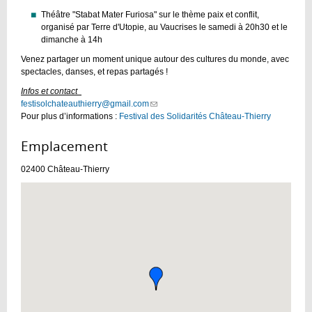
Théâtre "Stabat Mater Furiosa" sur le thème paix et conflit,
organisé par Terre d'Utopie, au Vaucrises le samedi à 20h30 et le
dimanche à 14h
Venez partager un moment unique autour des cultures du monde, avec
spectacles, danses, et repas partagés !
Infos et contact
festisolchateauthierry@gmail.com
(link
Pour plus d’informations :
Festival des Solidarités Château-Thierry
sends
e-
mail)
Emplacement :
02400
Château-Thierry