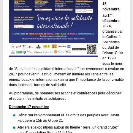
15
novembre
er
au 1
décembre
2024,
organisé par
le Collectif
Solidarités
du Sud de
l'Aisne. Créé
en 1998
sous le nom
de "Semaine de la solidarité internationale", cet événement a évolué en
2017 pour devenir FestiSol, mettant en lumière les liens entre les
enjeux locaux et internationaux ainsi que l’importance de la convivialité
dans toutes les formes de solidarité.
Au programme, de nombreuses actions et conférences pour découvrir
et soutenir les initiatives solidaires :
Dimanche 17 novembre
Débat sur l'environnement et les droits des peuples avec David
Falguère à 15h au Globe 21
Ateliers et expositions autour du thème "Terre, un grand cru(e)"
avec l'association Globe 21 à 15h