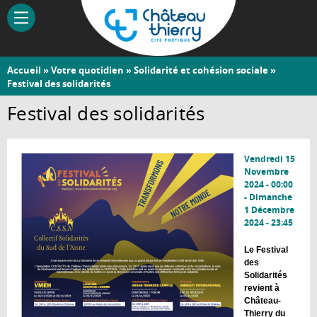
Aller
au
contenu
principal
Vous
Accueil
»
Votre quotidien
»
Solidarité et cohésion sociale
»
Château-
Festival des solidarités
êtes
Thierry
ici
Festival des solidarités
Vendredi 15
Novembre
2024 - 00:00
-
Dimanche
1 Décembre
2024 - 23:45
Le Festival
des
Solidarités
revient à
Château-
Thierry du