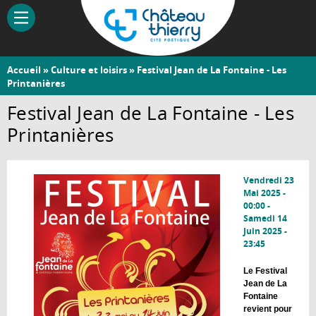
Aller
au
contenu
principal
Vous
Accueil
»
Culture et loisirs
» Festival Jean de La Fontaine - Les
Château-
Printanières
êtes
Thierry
ici
Festival Jean de La Fontaine - Les
Printanières
Vendredi 23
Mai 2025 -
00:00
-
Samedi 14
Juin 2025 -
23:45
Le Festival
Jean de La
Fontaine
revient pour