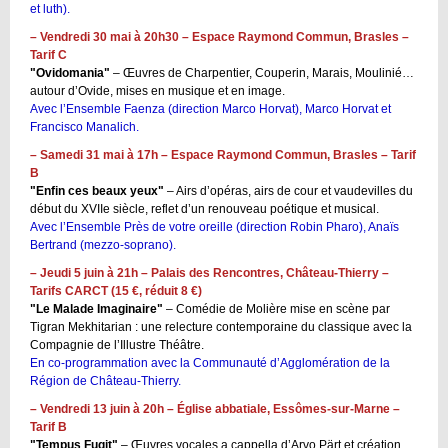
et luth).
– Vendredi 30 mai à 20h30 – Espace Raymond Commun, Brasles –
Tarif C
"Ovidomania"
– Œuvres de Charpentier, Couperin, Marais, Moulinié…
autour d’Ovide, mises en musique et en image.
Avec l’Ensemble Faenza (direction Marco Horvat), Marco Horvat et
Francisco Manalich.
– Samedi 31 mai à 17h – Espace Raymond Commun, Brasles – Tarif
B
"Enfin ces beaux yeux"
– Airs d’opéras, airs de cour et vaudevilles du
début du XVIIe siècle, reflet d’un renouveau poétique et musical.
Avec l’Ensemble Près de votre oreille (direction Robin Pharo), Anaïs
Bertrand (mezzo-soprano).
– Jeudi 5 juin à 21h – Palais des Rencontres, Château-Thierry –
Tarifs CARCT (15 €, réduit 8 €)
"Le Malade Imaginaire"
– Comédie de Molière mise en scène par
Tigran Mekhitarian : une relecture contemporaine du classique avec la
Compagnie de l’Illustre Théâtre.
En co-programmation avec la Communauté d’Agglomération de la
Région de Château-Thierry.
– Vendredi 13 juin à 20h – Église abbatiale, Essômes-sur-Marne –
Tarif B
"Tempus Fugit"
– Œuvres vocales a cappella d’Arvo Pärt et création