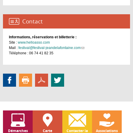
Contact :
Informations, réservations et billetterie :
Site :
www.helloasso.com
Mail :
festival@festival-jeandelafontaine.com
(link
Téléphone : 06 74 41 82 35
sends
e-
mail)
Démarches
Carte
Contacter la
Associations