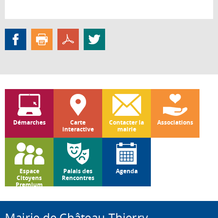
Démarches
Carte
Contacter la
Associations
interactive
mairie
Espace
Palais des
Agenda
Citoyens
Rencontres
Premium
Mairie de Château-Thierry