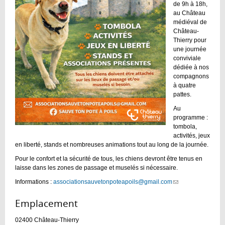
de 9h à 18h,
au Château
médiéval de
Château-
Thierry pour
une journée
conviviale
dédiée à nos
compagnons
à quatre
pattes.
Au
programme :
tombola,
activités, jeux
en liberté, stands et nombreuses animations tout au long de la journée.
Pour le confort et la sécurité de tous, les chiens devront être tenus en
laisse dans les zones de passage et muselés si nécessaire.
Informations :
associationsauvetonpoteapoils@gmail.com
(link
sends
e-
Emplacement :
mail)
02400
Château-Thierry