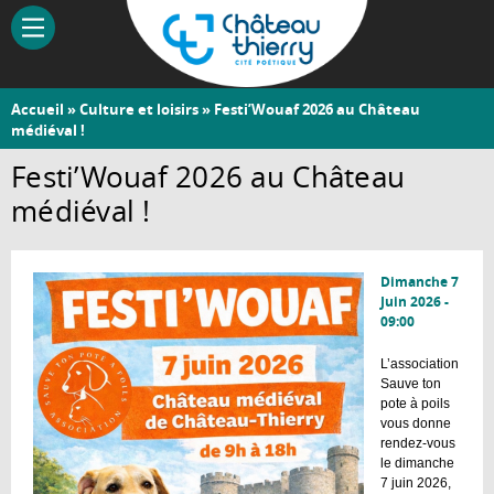
Aller
au
contenu
principal
Vous
Accueil
»
Culture et loisirs
» Festi’Wouaf 2026 au Château
Château-
médiéval !
êtes
Thierry
ici
Festi’Wouaf 2026 au Château
médiéval !
Dimanche 7
Juin 2026 -
09:00
L’association
Sauve ton
pote à poils
vous donne
rendez-vous
le dimanche
7 juin 2026,