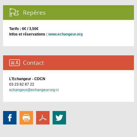
Repères :
Tarifs : 6€ / 3,50€
Infos et réservations :
www.echangeur.org
Contact :
L'Echangeur - CDCN
03 23 82 87 22
echangeur@echangeur.org
(link
sends
e-
mail)