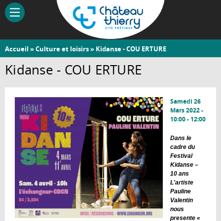
Aller
au
contenu
principal
Vous
Accueil
»
Culture et loisirs
» Kidanse - COU ERTURE
Château-
êtes
Kidanse - COU ERTURE
Thierry
ici
Samedi 26
Mars 2022 -
10:00
-
12:00
Dans le
cadre du
Festival
Kidanse –
10 ans
L'artiste
Pauline
Valentin
nous
presente «