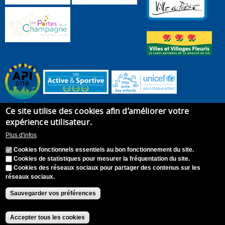
Ce site utilise des cookies afin d’améliorer votre
expérience utilisateur.
Plus d'infos
Cookies fonctionnels essentiels au bon fonctionnement du site.
Cookies de statistiques pour mesurer la fréquentation du site.
Cookies des réseaux sociaux pour partager des contenus sur les
réseaux sociaux.
Accueil
Plan du site
Recrutement
Appel à candidature
Contact
Mentions légales
Sauvegarder vos préférences
Accessibilité : Non conforme
S'identifier
Accepter tous les cookies