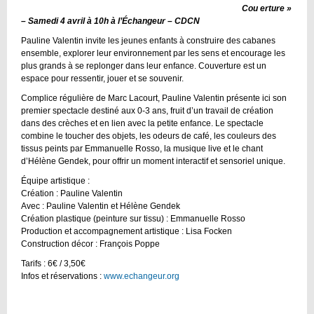
Cou erture »
– Samedi 4 avril à 10h à l’Échangeur – CDCN
Pauline Valentin invite les jeunes enfants à construire des cabanes
ensemble, explorer leur environnement par les sens et encourage les
plus grands à se replonger dans leur enfance. Couverture est un
espace pour ressentir, jouer et se souvenir.
Complice régulière de Marc Lacourt, Pauline Valentin présente ici son
premier spectacle destiné aux 0-3 ans, fruit d’un travail de création
dans des crèches et en lien avec la petite enfance. Le spectacle
combine le toucher des objets, les odeurs de café, les couleurs des
tissus peints par Emmanuelle Rosso, la musique live et le chant
d’Hélène Gendek, pour offrir un moment interactif et sensoriel unique.
Équipe artistique :
Création : Pauline Valentin
Avec : Pauline Valentin et Hélène Gendek
Création plastique (peinture sur tissu) : Emmanuelle Rosso
Production et accompagnement artistique : Lisa Focken
Construction décor : François Poppe
Tarifs : 6€ / 3,50€
Infos et réservations :
www.echangeur.org