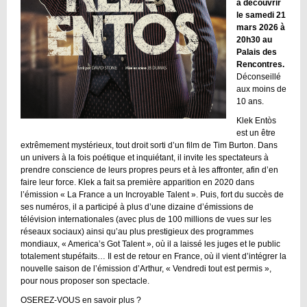
à découvrir
le samedi 21
mars 2026 à
20h30 au
Palais des
Rencontres.
Déconseillé
aux moins de
10 ans.
Klek Entòs
est un être
extrêmement mystérieux, tout droit sorti d’un film de Tim Burton. Dans
un univers à la fois poétique et inquiétant, il invite les spectateurs à
prendre conscience de leurs propres peurs et à les affronter, afin d’en
faire leur force. Klek a fait sa première apparition en 2020 dans
l’émission « La France a un Incroyable Talent ». Puis, fort du succès de
ses numéros, il a participé à plus d’une dizaine d’émissions de
télévision internationales (avec plus de 100 millions de vues sur les
réseaux sociaux) ainsi qu’au plus prestigieux des programmes
mondiaux, « America’s Got Talent », où il a laissé les juges et le public
totalement stupéfaits… Il est de retour en France, où il vient d’intégrer la
nouvelle saison de l’émission d’Arthur, « Vendredi tout est permis »,
pour nous proposer son spectacle.
OSEREZ-VOUS en savoir plus ?