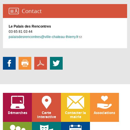
Contact :
Le Palais des Rencontres
03 65 81 03 44
palaisdesrencontres@ville-chateau-thierry.fr
(link
sends
e-
mail)
Démarches
Carte
Contacter la
Associations
interactive
mairie