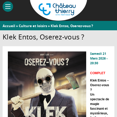
Aller
au
contenu
principal
Vous
Accueil
»
Culture et loisirs
» Klek Entos, Oserez-vous ?
Château-
êtes
Klek Entos, Oserez-vous ?
Thierry
ici
Samedi 21
Mars 2026 -
20:30
COMPLET
Klek Entos –
Oserez-vous
?
Un
spectacle de
magie
fascinant et
mystérieux,