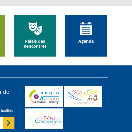
s
Palais des
Agenda
Rencontres
n de
ualités !