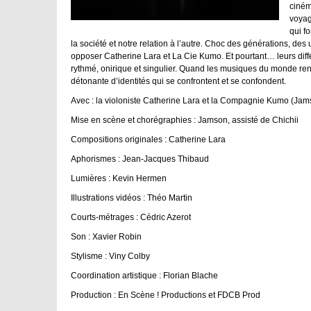
ciném
voyag
qui f
la société et notre relation à l’autre. Choc des générations, des
opposer Catherine Lara et La Cie Kumo. Et pourtant… leurs diffé
rythmé, onirique et singulier. Quand les musiques du monde renc
détonante d’identités qui se confrontent et se confondent.
Avec : la violoniste Catherine Lara et la Compagnie Kumo (Jams
Mise en scène et chorégraphies : Jamson, assisté de Chichii
Compositions originales : Catherine Lara
Aphorismes : Jean-Jacques Thibaud
Lumières : Kevin Hermen
Illustrations vidéos : Théo Martin
Courts-métrages : Cédric Azerot
Son : Xavier Robin
Stylisme : Viny Colby
Coordination artistique : Florian Blache
Production : En Scène ! Productions et FDCB Prod