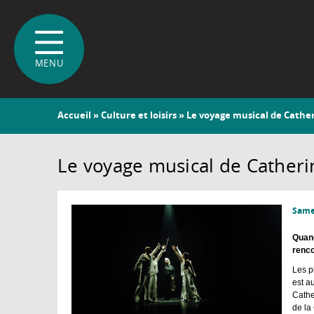
Vous
Accueil
»
Culture et loisirs
» Le voyage musical de Cathe
êtes
ici
Le voyage musical de Cather
Samed
Quand
renco
Les p
est a
Cathe
de la