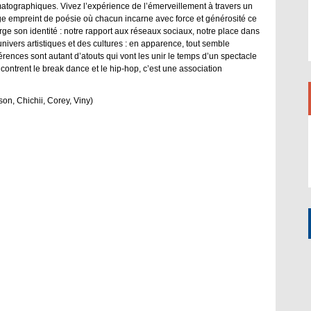
atographiques. Vivez l’expérience de l’émerveillement à travers un
e empreint de poésie où chacun incarne avec force et générosité ce
orge son identité : notre rapport aux réseaux sociaux, notre place dans
 univers artistiques et des cultures : en apparence, tout semble
rences sont autant d’atouts qui vont les unir le temps d’un spectacle
ontrent le break dance et le hip-hop, c’est une association
on, Chichii, Corey, Viny)