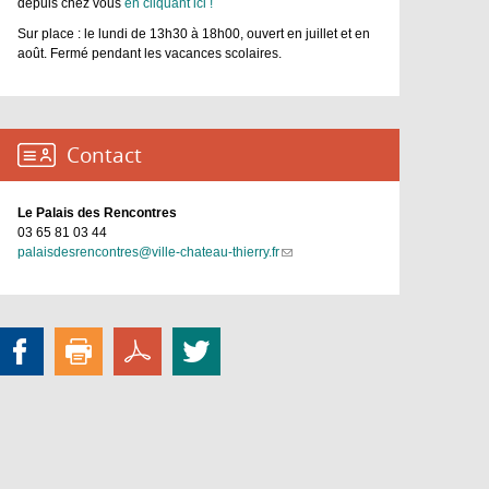
depuis chez vous
en cliquant ici !
Sur place : le lundi de 13h30 à 18h00, ouvert en juillet et en
août. Fermé pendant les vacances scolaires.
Contact :
Le Palais des Rencontres
03 65 81 03 44
palaisdesrencontres@ville-chateau-thierry.fr
(link
sends
e-
mail)