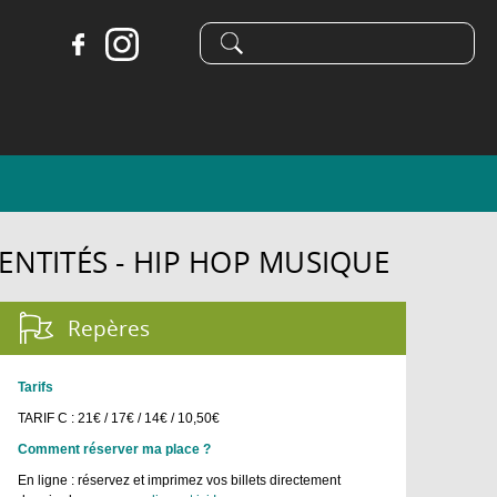
Formulaire
Recherche
de
recherche
IDENTITÉS - HIP HOP MUSIQUE
Repères :
Tarifs
TARIF C : 21€ / 17€ / 14€ / 10,50€
​Comment réserver ma place ?
En ligne : réservez et imprimez vos billets directement