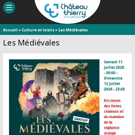
Aller
au
contenu
principal
Vous
Accueil
»
Culture et loisirs
» Les Médiévales
Château-
êtes
Les Médiévales
Thierry
ici
Samedi 11
Juillet 2026
- 00:00
-
Dimanche
12 Juillet
2026 - 23:45
En raison
des fortes
chaleurs et
du maintien
de la
vigilance
orange