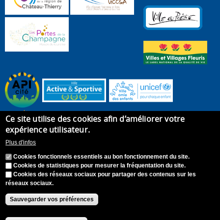
Ce site utilise des cookies afin d’améliorer votre
expérience utilisateur.
Plus d'infos
Cookies fonctionnels essentiels au bon fonctionnement du site.
Cookies de statistiques pour mesurer la fréquentation du site.
Cookies des réseaux sociaux pour partager des contenus sur les
réseaux sociaux.
Accueil
Plan du site
Recrutement
Appel à candidature
Contact
Mentions légales
Sauvegarder vos préférences
Accessibilité : Non conforme
S'identifier