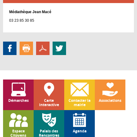
Médiathèque Jean Macé
03 23 85 30 85
Démarches
Carte
Contacter la
Associations
interactive
mairie
Espace
Palais des
Agenda
Citoyens
Rencontres