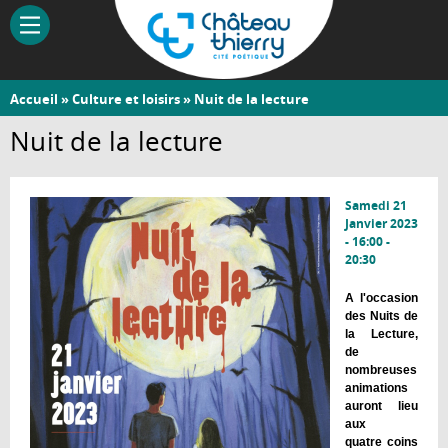
Aller
au
contenu
principal
Vous
Accueil
»
Culture et loisirs
» Nuit de la lecture
Château-
êtes
Nuit de la lecture
Thierry
ici
Samedi 21
Janvier 2023
-
16:00
-
20:30
A l'occasion
des Nuits de
la Lecture,
de
nombreuses
animations
auront lieu
aux
quatre coins