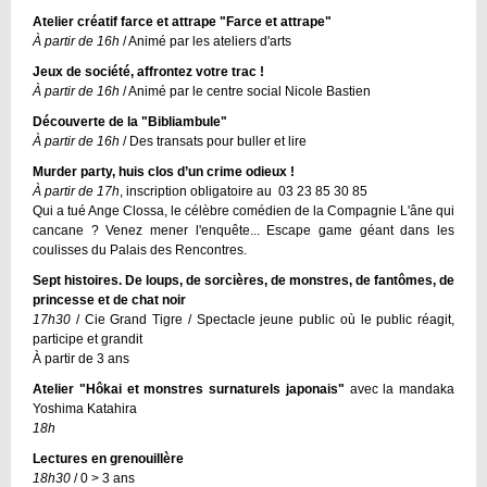
Atelier créatif farce et attrape "Farce et attrape"
À partir de 16h
/ Animé par les ateliers d'arts
Jeux de société, affrontez votre trac !
À partir de 16h
/ Animé par le centre social Nicole Bastien
Découverte de la "Bibliambule"
À partir de 16h
/ Des transats pour buller et lire
Murder party, huis clos d’un crime odieux !
À partir de 17h
, inscription obligatoire au 03 23 85 30 85
Qui a tué Ange Clossa, le célèbre comédien de la Compagnie L'âne qui
cancane ? Venez mener l'enquête... Escape game géant dans les
coulisses du Palais des Rencontres.
Sept histoires. De loups, de sorcières, de monstres, de fantômes, de
princesse et de chat noir
17h30
/ Cie Grand Tigre / Spectacle jeune public où le public réagit,
participe et grandit
À partir de 3 ans
Atelier "Hôkai et monstres surnaturels japonais"
avec la mandaka
Yoshima Katahira
18h
Lectures en grenouillère
18h30
/ 0 > 3 ans