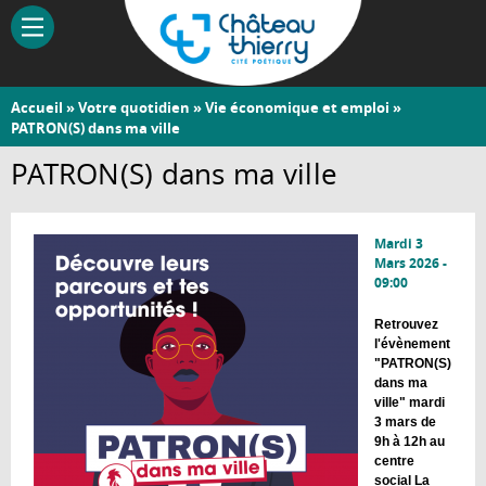
Aller
au
contenu
principal
Vous
Accueil
»
Votre quotidien
»
Vie économique et emploi
»
Château-
PATRON(S) dans ma ville
êtes
Thierry
ici
PATRON(S) dans ma ville
Mardi 3
Mars 2026 -
09:00
Retrouvez
l'évènement
"PATRON(S)
dans ma
ville" mardi
3 mars de
9h à 12h au
centre
social La