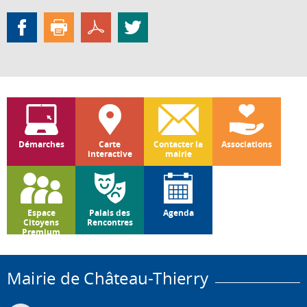
Démarches
Carte
Contacter la
Associations
interactive
mairie
Espace
Palais des
Agenda
Citoyens
Rencontres
Premium
Mairie de Château-Thierry