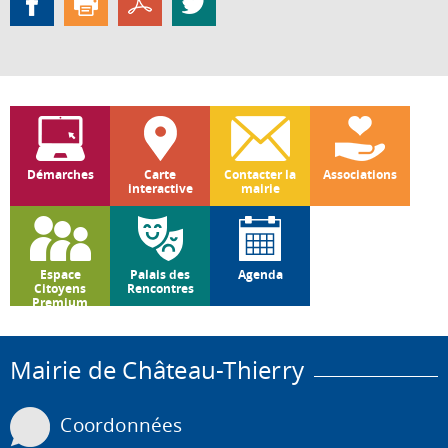
Démarches
Carte
Contacter la
Associations
interactive
mairie
Espace
Palais des
Agenda
Citoyens
Rencontres
Premium
Mairie de Château-Thierry
Coordonnées