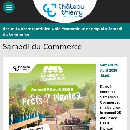
Aller
au
contenu
principal
Vous
Accueil
»
Votre quotidien
»
Vie économique et emploi
» Samedi
Château-
du Commerce
êtes
Thierry
ici
Samedi du Commerce
Samedi 25
Avril 2026 -
14:00
Dans le
cadre du
Samedi du
Commerce,
rendez-vous
le samedi 25
avril place
Beau
Richard