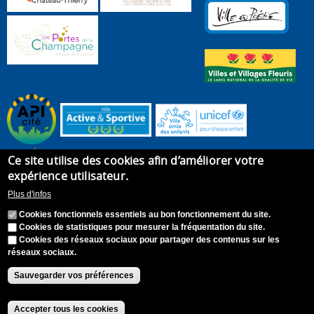
Ce site utilise des cookies afin d’améliorer votre
expérience utilisateur.
Plus d'infos
Cookies fonctionnels essentiels au bon fonctionnement du site.
Cookies de statistiques pour mesurer la fréquentation du site.
Cookies des réseaux sociaux pour partager des contenus sur les
réseaux sociaux.
Accueil
Plan du site
Recrutement
Appel à candidature
Contact
Mentions légales
Sauvegarder vos préférences
Accessibilité : Non conforme
S'identifier
Accepter tous les cookies