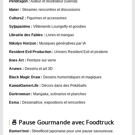
Pendragon :
Auteur et illustrateur (Glénat)
Idater :
Streamer, rencontres et discussions
Culture2 :
Figurines et accessoires
Syljapanime :
Vêtements Loungefly et goodies
Librairie des Fables :
Livres et mangas
Nikolys Horizon :
Musiques génératives par IA
Resident Evil Production :
Univers Resident Evil et piraterie
6nes Art :
Peinture sur verre
Arunes :
Dessins et art 3D
Black Magic Draw :
Dessins humoristiques et magiques
KawaiiGamerLife :
Décors dans des Pokéballs
Darkrowsan :
Mangaka, scénarios et planches
Esma :
Dessinatrice, expositions et rencontres
🍜 Pause Gourmande avec Foodtruck
Ramen’moi :
Streetfood japonaise pour une pause savoureuse.