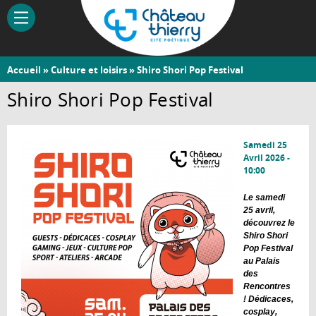
Aller
au
contenu
principal
Vous
Accueil
»
Culture et loisirs
» Shiro Shori Pop Festival
Château-
êtes
Shiro Shori Pop Festival
Thierry
ici
Samedi 25
Avril 2026 -
10:00
Le samedi
25 avril,
découvrez le
Shiro Shori
Pop Festival
au Palais
des
Rencontres
! Dédicaces,
cosplay,