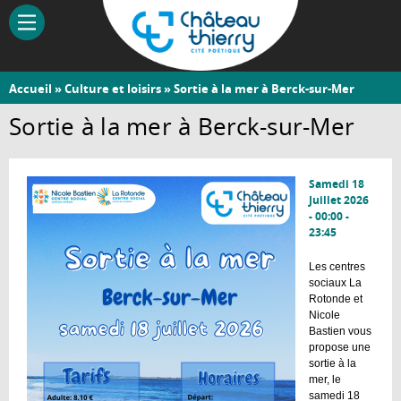
Aller
au
contenu
principal
Vous
Accueil
»
Culture et loisirs
» Sortie à la mer à Berck-sur-Mer
Château-
êtes
Sortie à la mer à Berck-sur-Mer
Thierry
ici
Samedi 18
Juillet 2026
-
00:00
-
23:45
Les centres
sociaux La
Rotonde et
Nicole
Bastien vous
propose une
sortie à la
mer, le
samedi 18