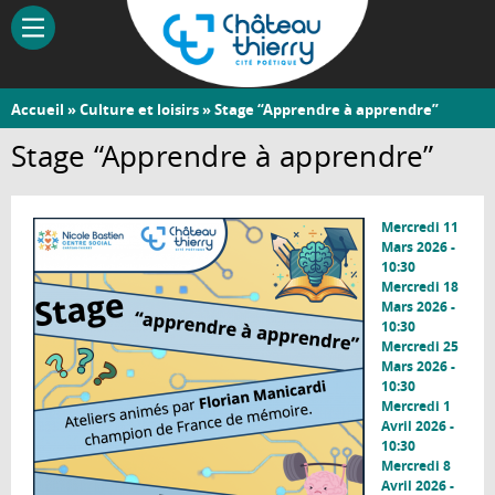
Aller
au
contenu
principal
Vous
Accueil
»
Culture et loisirs
» Stage “Apprendre à apprendre”
Château-
êtes
Stage “Apprendre à apprendre”
Thierry
ici
Mercredi 11
Mars 2026 -
10:30
Mercredi 18
Mars 2026 -
10:30
Mercredi 25
Mars 2026 -
10:30
Mercredi 1
Avril 2026 -
10:30
Mercredi 8
Avril 2026 -