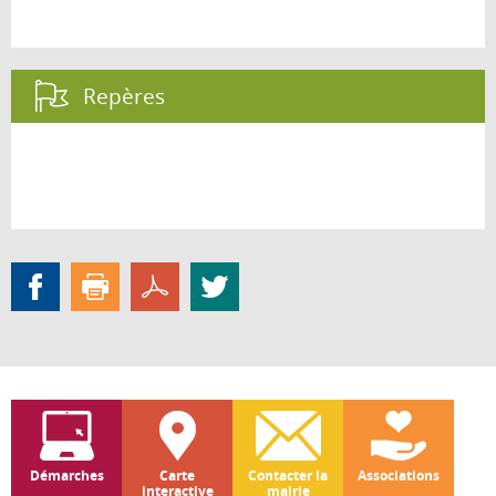
Repères :
Démarches
Carte
Contacter la
Associations
interactive
mairie