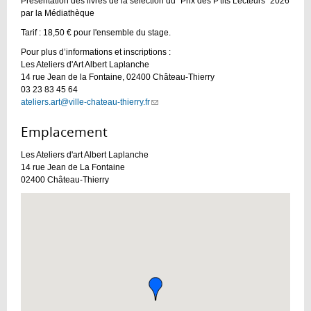
Présentation des livres de la sélection du "Prix des P'tits Lecteurs" 2026
par la Médiathèque
Tarif : 18,50 € pour l'ensemble du stage.
Pour plus d’informations et inscriptions :
Les Ateliers d'Art Albert Laplanche
14 rue Jean de la Fontaine, 02400 Château-Thierry
03 23 83 45 64
ateliers.art@ville-chateau-thierry.fr
(link
sends
e-
Emplacement :
mail)
Les Ateliers d'art Albert Laplanche
14 rue Jean de La Fontaine
02400
Château-Thierry