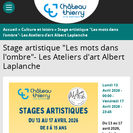
Aller
au
contenu
principal
Vous
Accueil
»
Culture et loisirs
» Stage artistique "Les mots dans
Château-
l'ombre"- Les Ateliers d'art Albert Laplanche
êtes
Thierry
ici
Stage artistique "Les mots dans
l'ombre"- Les Ateliers d'art Albert
Laplanche
Lundi 13
Avril 2026 -
00:00
-
Vendredi 17
Avril 2026 -
23:45
Du 13 au 17
avril 2026,