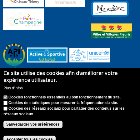
Ce site utilise des cookies afin d’améliorer votre
expérience utilisateur.
Plus d'infos
Cookies fonctionnels essentiels au bon fonctionnement du site.
Cookies de statistiques pour mesurer la fréquentation du site.
Cookies des réseaux sociaux pour partager des contenus sur les
réseaux sociaux.
Accueil
Plan du site
Recrutement
Appel à candidature
Contact
Mentions légales
Sauvegarder vos préférences
Accessibilité : Non conforme
S'identifier
Accepter tous les cookies