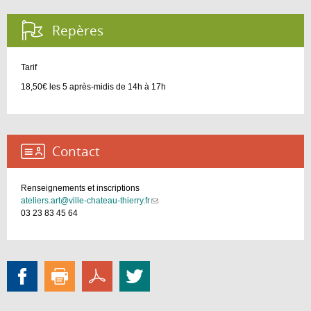
Repères :
Tarif
18,50€ les 5 après-midis de 14h à 17h
Contact :
Renseignements et inscriptions
ateliers.art@ville-chateau-thierry.fr
(link
03 23 83 45 64
sends
e-
mail)