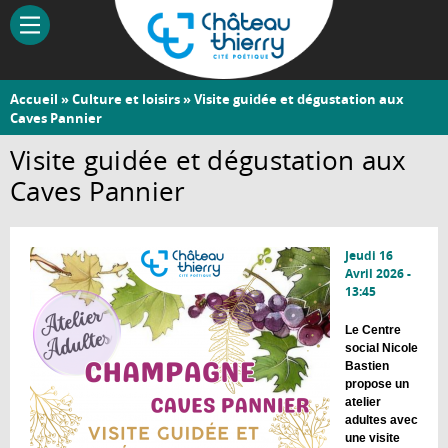
Aller
au
contenu
principal
Vous
Accueil
»
Culture et loisirs
» Visite guidée et dégustation aux
Château-
Caves Pannier
êtes
Thierry
ici
Visite guidée et dégustation aux
Caves Pannier
Jeudi 16
Avril 2026 -
13:45
Le Centre
social Nicole
Bastien
propose un
atelier
adultes avec
une visite