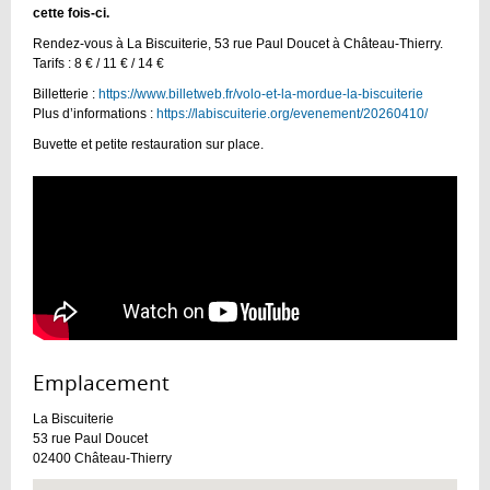
cette fois-ci.
Rendez-vous à La Biscuiterie, 53 rue Paul Doucet à Château-Thierry.
Tarifs : 8 € / 11 € / 14 €
Billetterie :
https://www.billetweb.fr/volo-et-la-mordue-la-biscuiterie
Plus d’informations :
https://labiscuiterie.org/evenement/20260410/
Buvette et petite restauration sur place.
Emplacement :
La Biscuiterie
53 rue Paul Doucet
02400
Château-Thierry