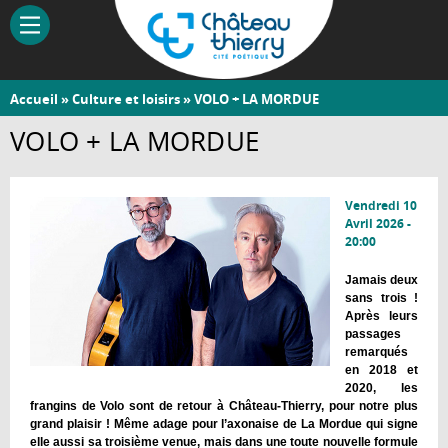
Aller
au
contenu
principal
Vous
Accueil
»
Culture et loisirs
» VOLO + LA MORDUE
Château-
êtes
VOLO + LA MORDUE
Thierry
ici
Vendredi 10
Avril 2026 -
20:00
Jamais deux
sans trois !
Après leurs
passages
remarqués
en 2018 et
2020, les
frangins de Volo sont de retour à Château-Thierry, pour notre plus
grand plaisir ! Même adage pour l’axonaise de La Mordue qui signe
elle aussi sa troisième venue, mais dans une toute nouvelle formule