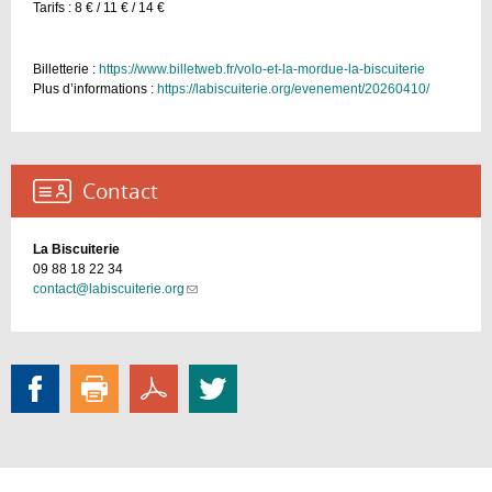
Tarifs : 8 € / 11 € / 14 €
Billetterie :
https://www.billetweb.fr/volo-et-la-mordue-la-biscuiterie
Plus d’informations :
https://labiscuiterie.org/evenement/20260410/
Contact :
La Biscuiterie
09 88 18 22 34
contact@labiscuiterie.org
(link
sends
e-
mail)