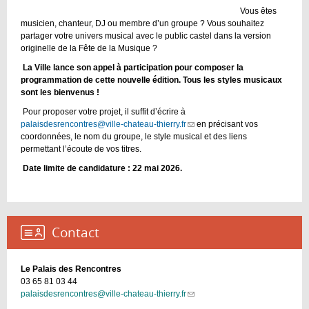
Vous êtes
musicien, chanteur, DJ ou membre d’un groupe ? Vous souhaitez
partager votre univers musical avec le public castel dans la version
originelle de la Fête de la Musique ?
La Ville lance son appel à participation pour composer la
programmation de cette nouvelle édition. Tous les styles musicaux
sont les bienvenus !
Pour proposer votre projet, il suffit d’écrire à
palaisdesrencontres@ville-chateau-thierry.fr
(link
en précisant vos
coordonnées, le nom du groupe, le style musical et des liens
sends
permettant l’écoute de vos titres.
e-
mail)
Date limite de candidature : 22 mai 2026.
Contact :
Le Palais des Rencontres
03 65 81 03 44
palaisdesrencontres@ville-chateau-thierry.fr
(link
sends