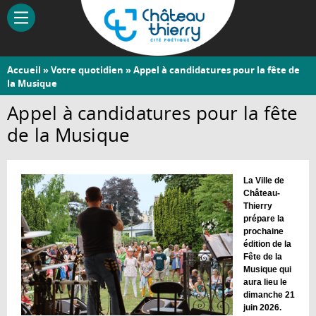
Aller
au
contenu
principal
Vous
Accueil
»
Votre quotidien
» Appel à candidatures pour la fête de
Château-
la Musique
êtes
Thierry
ici
Appel à candidatures pour la fête
de la Musique
La Ville de
Château-
Thierry
prépare la
prochaine
édition de la
Fête de la
Musique qui
aura lieu le
dimanche 21
juin 2026.