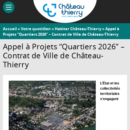
Aller
au
contenu
principal
Vous
Accueil
»
Votre quotidien
»
Habiter Château-Thierry
» Appel à
Château-
Projets “Quartiers 2026” – Contrat de Ville de Château-Thierry
êtes
Thierry
ici
Appel à Projets “Quartiers 2026” –
Contrat de Ville de Château-
Thierry
L’État et les
collectivités
territoriales
s’engagent