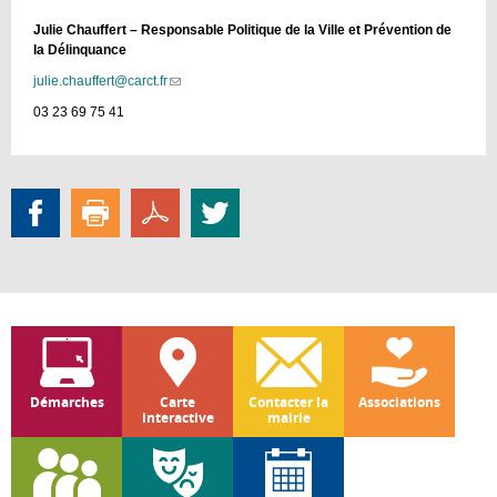
Julie Chauffert – Responsable Politique de la Ville et Prévention de
la Délinquance
julie.chauffert@carct.fr
(link
sends
03 23 69 75 41
e-
mail)
Démarches
Carte
Contacter la
Associations
interactive
mairie